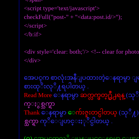
<script type='text/javascript'>
checkFull("post-" + "<data:post.id/>");
</script>
</b:if>
<div style='clear: both;'/> <!-- clear for photo
</div>
အေပၚက စာလုံးအနီျပထားတဲ့ေနရာမွာ ျမ
စားထုိးလုိ႔ရပါတယ္ .
Read More
ေနရာမွာ
ဆက္လက္ဖတ္႐ွဳ႕ရန္
(သု
က္ႏွစ္သက္ရာ
Thank
ေနရာမွာ
ေက်းဇူးတင္ပါတယ္
(သုိ႔)
စ္သက္ရာ
ကုိေျပာင္းႏုိင္ပါတယ္ .
(၇)
အေပၚကလုိ ျပန္ျပင္ေနရမွာ ေၾ