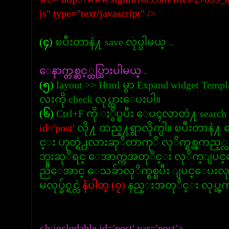
js" type="text/javascript" />
(၄)
ၿပီးတာနဲ႔ save လုပ္ပါမယ္ ..
ေနာက္တစ္ဆင့္ထပ္သြားပါမယ္ .
(၅)
layout >> Html မွာ Expand widget Te
လးကို check လုပ္ထားေပးပါ။
(၆)
Ctrl+F ကို ႏွိပ္ၿပီး ေပၚလာတဲ႔ search 
id='post'
လို႔ ထည္႔ရွာလိုက္ပါ။ ၿပီးတာနဲ႔
င္း ဟုတ္ရဲ႕လားဆုိတာကုိ လုိက္စစ္ၾကည့္လု
ဘူးဆုိရင္ ေအာက္ကအတုိင္း လုိက္ျပင္ေ
ညီေအာင္ ေသခ်ာလုိက္စစ္ၿပီး ျပင္ေပးလုိက
မလုပ္ခ်င္ရင္လဲ
နံပါတ္ (၇)
နည္းအတုိင္း လုပ္ၾကည္
<b:includable id='post' var='post'>