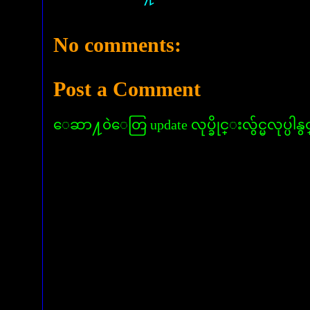
No comments:
Post a Comment
ေဆာ႔၀ဲေတြ update လုပ္ခိုင္းလွ်င္မလုပ္ပါနွ