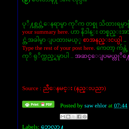
ပုိ႔စ္တင္တဲ့ေနရာမွာ ကုိက တစ္ခု သိထားရမွာ
your summary here.
ဟာ နိဒါန္း တစ္နည္းအား
င္တဲ့အခါမွာ ျပထားမယ့္
စာအနည္းငယ္ပါ
..
Type the rest of your post here.
ကေတာ့ က်န္တဲ့
ကုိ ရုိက္ထည့္ရမွာပါ ..
အဆင္ေျပမယ္လုိ႔ေမွ်
Source : ညီေနမင္း (နည္းပညာ)
Posted by
saw ehlor
at
07:44
Labels:
ဘေလာ႔