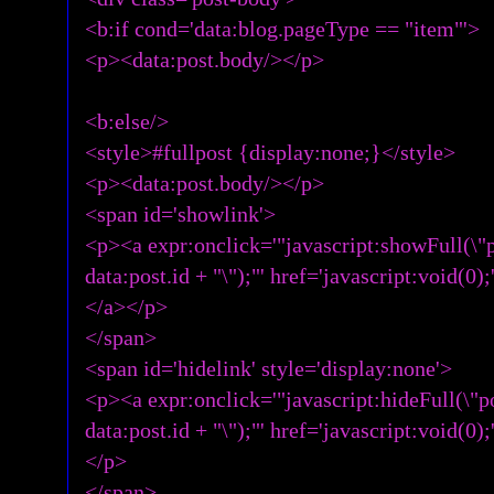
<b:if cond='data:blog.pageType == "item"'>
<p><data:post.body/></p>
<b:else/>
<style>#fullpost {display:none;}</style>
<p><data:post.body/></p>
<span id='showlink'>
<p><a expr:onclick='"javascript:showFull(\"p
data:post.id + "\");"' href='javascript:void(0);
</a></p>
</span>
<span id='hidelink' style='display:none'>
<p><a expr:onclick='"javascript:hideFull(\"p
data:post.id + "\");"' href='javascript:void(0);
</p>
</span>