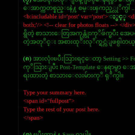
ေအာက္ကတစ္နည္းနဲ႔ စမ္းၾကည့္လုိက္ပါ ..
<b:includable id='post' var='post'>
ႏွင့္
<di
both;'/> <!-- clear for photos floats --> </div
ရွိတဲ့ စာသားေတြအကုန္လုံးကုိဖ်က္ၿပီး 
တဲ့အတုိင္း အစားထုိးလုိက္ရင္လဲျဖစ္ပါတယ္ .
(၈)
အားလုံးၿပီးသြားရင္ေတာ့ Setting >> Fo
ကုိသြားျပီး Post-Template ေနရာမွာ ေအာက္
ရးထားတဲ့ စာသားေလးမ်ားကုိ ရုိက္ပါ။
Type your summary here.
<span id="fullpost">
Type the rest of your post here.
</span>
(၉)
ၿပီးတာနဲ႔ Save လုပ္ပါ။