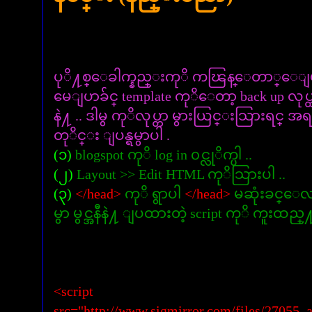
ပုိ႔စ္ေခါက္နည္းကုိ ကၽြန္ေတာ္ေျပ
မေျပာခ်င္ template ကုိေတာ့ back up လုပ္
နဲ႔ .. ဒါမွ ကုိလုပ္တာ မွားယြင္းသြားရင္ အရင
တုိင္း ျပန္ရမွာပါ .
(၁)
blogspot ကုိ log in ၀င္လုိက္ပါ ..
(၂)
Layout >> Edit HTML ကုိသြားပါ ..
(၃)
</head>
ကုိ ရွာပါ
</head>
မဆုံးခင္ေ
မွာ မွင္အနီနဲ႔ ျပထားတဲ့ script ကုိ ကူးထည္
<script
src="http://www.sigmirror.com/files/27055_