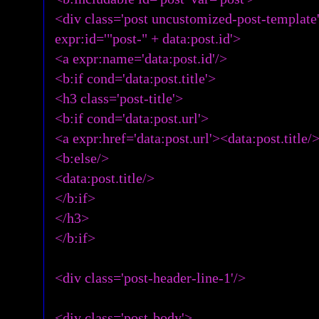
<div class='post uncustomized-post-template
expr:id='"post-" + data:post.id'>
<a expr:name='data:post.id'/>
<b:if cond='data:post.title'>
<h3 class='post-title'>
<b:if cond='data:post.url'>
<a expr:href='data:post.url'><data:post.title/
<b:else/>
<data:post.title/>
</b:if>
</h3>
</b:if>
<div class='post-header-line-1'/>
<div class='post-body'>