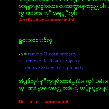
ပးရမွာျဖစ္ပါတယ္။ ေအာက္မွာၾကည္႔ပါ။ 
က္က attribute ကုိ အရင္ရုိက္ပါ။
Attrib –h –r –s autorun.inf
ရွင္းလင္းခ်က္
-h
=
remove Hidden property
-r
=
remove Read only property
-s
=
remove System files property
အဲ႕ဒီလုိ ရုိက္ျပီးတာနဲ႕ files ကုိ Delete
ယ္။ cmd မွာေအာက္က code ကို ထပ္ရိုက္ရမွာျဖ
Del –h –r –s autorun.inf