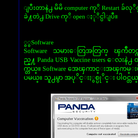
ျပီးတာနဲ႕ မိမိ computer ကုိ Restart ခ်လုိက္
ခဲ႔တဲ႕ Drive ကုိ open ႏုိင္ပါျပီ။
ွွSoftware
Software သမားေတြအတြက္ ၾကိဳတင္
ည္႔ Panda USB Vaccine users ေလးနဲ႕
က္တယ္။ Software အေၾကာင္းအၾကမ္
ပမယ္။ သူ႕မွာ အပုိင္းႏွစ္ပုိင္း ပါ၀င္တယ