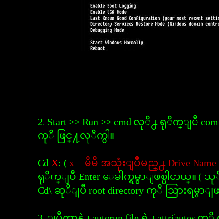
2. Start >> Run >> cmd လုိ႕ ရုိက္ျပီ co
ကုိ ဖြင္႔လုိက္ပါ။
Cd
X
: (
x = မိမိ အသုံးျပဳမည္႕ Drive Name က
ရုိက္ျပီ Enter ေခါက္ရမွာျဖစ္ပါတယ္။ ( သ
Cd\ ဆုိျပီ root directory ကုိ သြားရမွာျဖ
3. ျပီတာနဲ႕ autorun file ရဲ႕ attributes