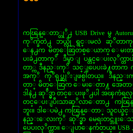
ကၽြန္ေတာ္တုိ႕ USB Drive မွ Autorun
ကုိက္ခံတဲ႕ ဘယ္လို ရွင္းမလဲ ဆုိတာ
ေန႕က မိတ္ေဆြတစ္ေယာက္ ေမးတ
ပးခဲ႕တာကုိ ဒီမွာ ျပန္တင္ေပးလုိက္
တာ္က ဒီနည္းကုိ သင္ျပေပးခဲ႔တာက
အကုိ ကုိရုပ္ဆုိးျဖစ္ပါတယ္။ ဒီနည္
တာ္ မိတ္ေဆြက ေမးေတာ႔ အေတာ္ျဖ
ဒါနဲ႕ ဆုိဒ္မွာ တင္ေပးဖုိ႕ပါ အၾကံရလုိ
တင္ေပးျပီးသာဆုိလာေတာ႕ ကၽြန
ဘူး။ ဒါေပမဲ႕ ကၽြန္ေတာ္ သူငယ္ခ်င္
နည္းေလးကုိ ဆုိဒ္မွာ မေရးတင္ဘူးေ
ပေပးလုိက္တာ။ ေျပာေနက်တယ္။ USB 