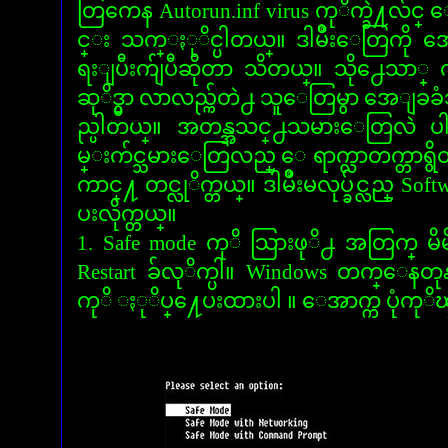
တြကေန Autorun.inf virus ကုိက္ခဲ႔လ်င
င္း သက္ႏုိင္ပါတယ္။ ဒါမ်ဳိးေတြကို အေ
ရးျပီးက်ျပီဆိုတာ သိတယ္။ သို႕ေသာ
ဆုိဒ္မွာ လာလည္က်တဲ႕ သူေတြမွာ အေျ
ည္ပါတယ္။ အတန္အသင္႕သမားေတြလဲ 
မ္းက်င္သမားေတြလည္ ေရာက္လာတက္တာရ
ကာင္႔ တင္လုိက္တယ္။ ဒါမ်ဳိးမလုပ္ခ်င္လည္ So
ပးလိုက္တယ္။
1. Safe mode ကုိ သြားဖုိ႕ အတြက္ မိမိ
Restart ခ်လုိက္ပါ။ Windows တက္ေနတုန
ကုိ ႏုိပ္႔ေပးထားပါ ။ ေအာက္က ပုံကု