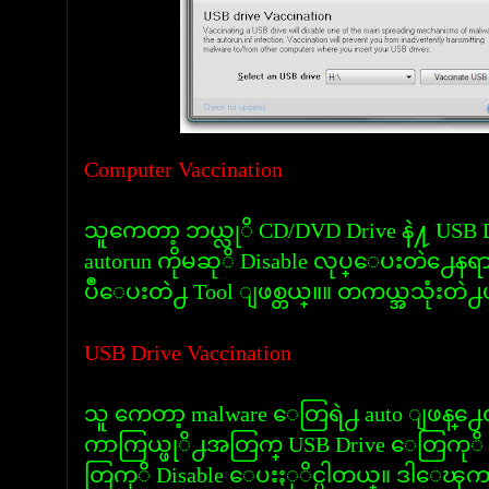
Computer Vaccination
သူကေတာ့ ဘယ္လုိ CD/DVD Drive နဲ႔ USB
autorun ကိုမဆုိ Disable လုပ္ေပးတဲ႕ေနရ
ပဳေပးတဲ႕ Tool ျဖစ္တယ္။။ တကယ္အသုံးတဲ
USB Drive Vaccination
သူ ကေတာ့ malware ေတြရဲ႕ auto ျဖန္႕
ကာကြယ္ဖုိ႕အတြက္ USB Drive ေတြကုိ A
တြကုိ Disable ေပးႏုိင္ပါတယ္။ ဒါေၾ