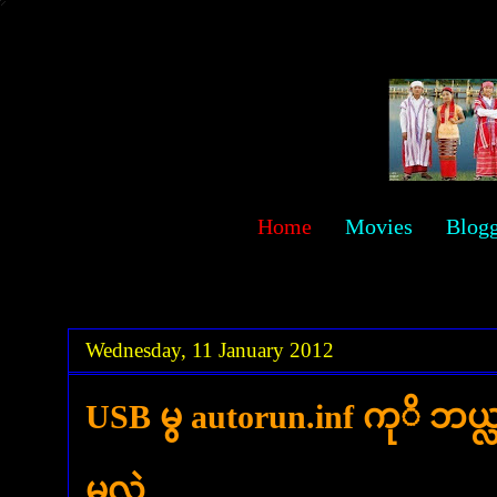
sawehlor
Home
Movies
Blog
.
.
Wednesday, 11 January 2012
USB မွ autorun.inf ကုိ ဘယ္
မလဲ