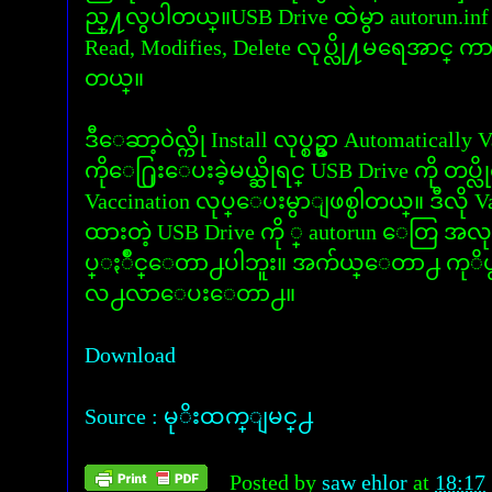
ည္႔လွပါတယ္။USB Drive ထဲမွာ autorun.inf ဖိုင
Read, Modifies, Delete လုပ္လို႔မရေအာင္
တယ္။
ဒီေဆာ့၀ဲလ္ကို Install လုပ္စဥ္မွာ Automatically 
ကိုေ႐ြးေပးခဲ့မယ္ဆိုရင္ USB Drive ကို တပ္လိုက
Vaccination လုပ္ေပးမွာျဖစ္ပါတယ္။ ဒီလို Va
ထားတဲ့ USB Drive ကို ္ autorun ေတြ အလုပ
ပ္ႏဳိင္ေတာ႕ပါဘူး။ အက်ယ္ေတာ႕ ကုိယ္
လ႕လာေပးေတာ႕။
Download
Source : မုိးထက္ျမင္႕
Posted by
saw ehlor
at
18:17