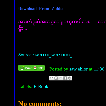
Download From Ziddu
အားလံုးပဲအဆင္ေျပၾကပါေစ … ေက်းဇ
င္ဗ်ာ ..
Source : ေကာင္ေလးငယ္
Posted by
saw ehlor
at
11:30
Labels:
E-Book
No comments: