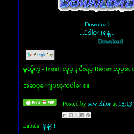
...Download...
...ေဒါင္းရန္...
Download
မွတ္ခ်က္ - Install လုပ္ျပီးရင္ Restart လုပ္ေ
အဆင္ေျပၾကပါေစ။
Posted by
saw ehlor
at
18:13
Labels:
ဖုန္း