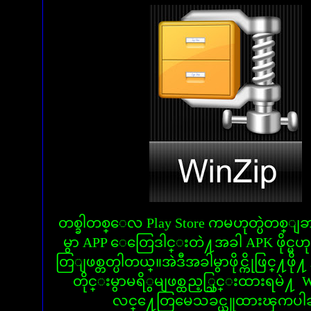
တစ္ခါတစ္ေလ Play Store ကမဟုတ္ပဲတစ္ျခာ
မွာ APP ေတြေဒါင္းတဲ႔အခါ APK ဖိုင္မဟုတ္
တြျဖစ္တတ္ပါတယ္။အဲဒီအခါမွာဖိုင္ကိုဖြင္႔ဖို႔
တိုင္းမွာမရိွမျဖစ္ထည့္သြင္းထားရမဲ႔ W
လင္႔ေတြမေသခင္ယူထားၾကပါခင္ဗ