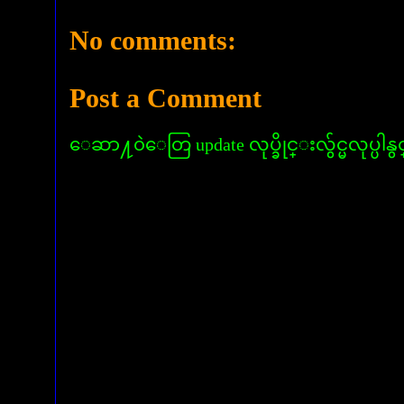
No comments:
Post a Comment
ေဆာ႔၀ဲေတြ update လုပ္ခိုင္းလွ်င္မလုပ္ပါနွ